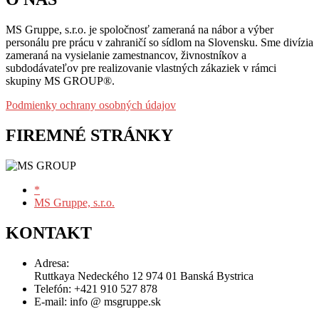
MS Gruppe, s.r.o. je spoločnosť zameraná na nábor a výber
personálu pre prácu v zahraničí so sídlom na Slovensku. Sme divízia
zameraná na vysielanie zamestnancov, živnostníkov a
subdodávateľov pre realizovanie vlastných zákaziek v rámci
skupiny MS GROUP®.
Podmienky ochrany osobných údajov
FIREMNÉ STRÁNKY
*
MS Gruppe, s.r.o.
KONTAKT
Adresa:
Ruttkaya Nedeckého 12
974 01 Banská Bystrica
Telefón:
+421 910 527 878
E-mail:
info @ msgruppe.sk