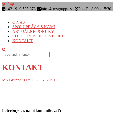
+421 910 527 878
info @ msgruppe.sk
Po - Pi: 8:00 - 15:30
O NÁS
SPOLUPRÁCA S NAMI
AKTUÁLNE PONUKY
ČO POTREBUJETE VEDIEŤ
KONTAKT
KONTAKT
MS Gruppe, s.r.o.
>
KONTAKT
Potrebujete s nami komunikovať?